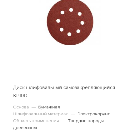
Диск шлифовальный самозакрепляющийся
KP10D
Основа
—
Бумажная
Шлифовальный материал
—
Электрокорунд
Область применения
—
Твердые породы
древесины