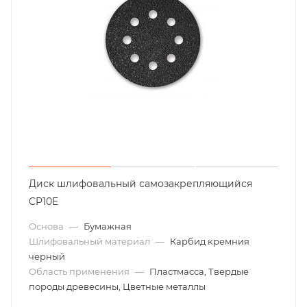
Диск шлифовальный самозакрепляющийся
CP10E
Основа
—
Бумажная
Шлифовальный материал
—
Карбид кремния
черный
Область применения
—
Пластмасса, Твердые
породы древесины, Цветные металлы