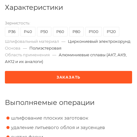
Характеристики
Зернистость:
P36
P40
P50
P60
P80
P100
P120
Шлифовальный материал
—
Циркониевый электрокорунд
Основа
—
Полиэстеровая
Область применения
—
Алюминиевые сплавы (АК7, АК9,
АК12 и их аналоги)
ЗАКАЗАТЬ
Выполняемые операции
шлифование плоских заготовок
удаление литьевого облоя и заусенцев
снятие фаски