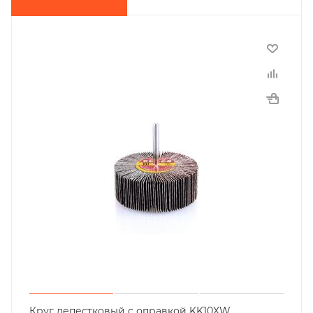
Круг лепестковый с оправкой KK10XW