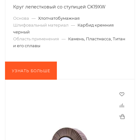
Круг лепестковый со ступицей CK19XW
Основа
—
Хлопчатобумажная
Шлифовальный материал
—
Карбид кремния
черный
Область применения
—
Камень, Пластмасса, Титан
и его сплавы
УЗНАТЬ БОЛЬШЕ