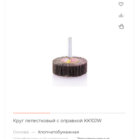
Круг лепестковый с оправкой KK10JW
Основа
—
Хлопчатобумажная
Шлифовальный материал
—
Электрокорунд