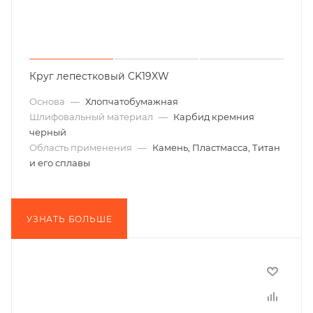
Круг лепестковый CK19XW
Основа
—
Хлопчатобумажная
Шлифовальный материал
—
Карбид кремния
черный
Область применения
—
Камень, Пластмасса, Титан
и его сплавы
УЗНАТЬ БОЛЬШЕ