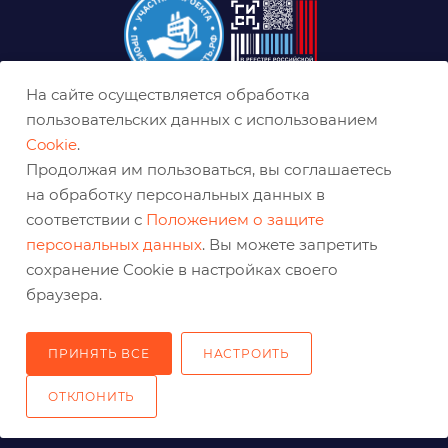
На сайте осуществляется обработка
пользовательских данных с использованием
8 (800) 333-0-332
Cookie
.
ekb@belabraziv.ru
Продолжая им пользоваться, вы соглашаетесь
на обработку персональных данных в
Екатеринбург, Таганская ул., 60
соответствии с
Положением о защите
персональных данных
. Вы можете запретить
сохранение Cookie в настройках своего
браузера.
ПРИНЯТЬ ВСЕ
НАСТРОИТЬ
ОТКЛОНИТЬ
2026 © Решения для эффективного шлифования и реза