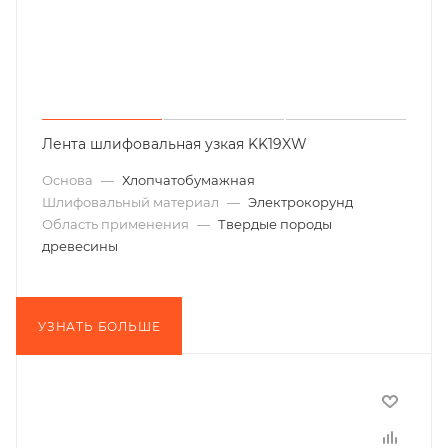
Лента шлифовальная узкая KK19XW
Основа
—
Хлопчатобумажная
Шлифовальный материал
—
Электрокорунд
Область применения
—
Твердые породы
древесины
УЗНАТЬ БОЛЬШЕ