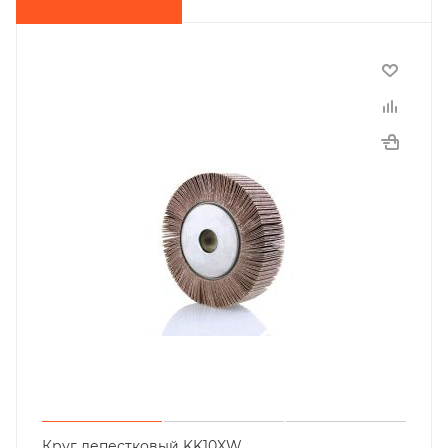
Круг лепестковый KK10XW