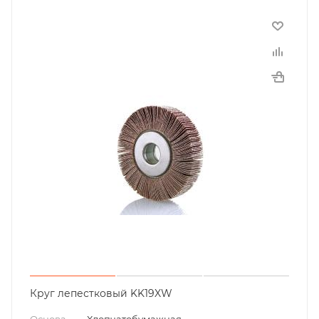
Круг лепестковый KK19XW