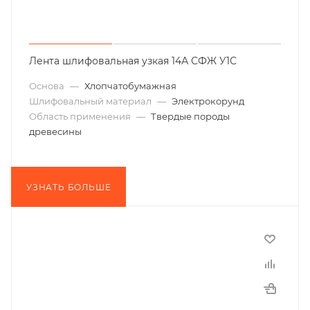
Лента шлифовальная узкая 14А СФЖ У1С
Основа
—
Хлопчатобумажная
Шлифовальный материал
—
Электрокорунд
Область применения
—
Твердые породы
древесины
УЗНАТЬ БОЛЬШЕ