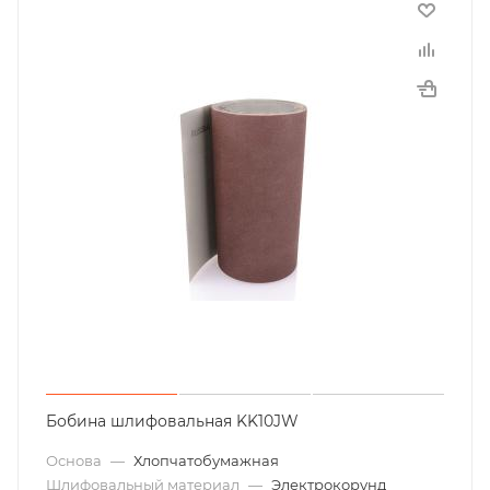
Бобина шлифовальная KK10JW
Основа
—
Хлопчатобумажная
Шлифовальный материал
—
Электрокорунд