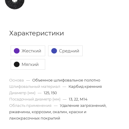
Характеристики
Жесткий
Средний
Мягкий
Основа
—
Объемное шлифовальное полотно
Шлифовальный материал
—
Карбид кремния
Диаметр (мм)
—
125, 150
Посадочный диаметр (мм)
—
13, 22, М14
Область применения
—
Удаление загрязнений,
ржавчины, коррозии, окалин, краски и
лакокрасочных покрытий