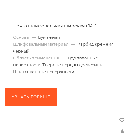
Лента шлифовальная широкая CP13F
Основа
—
Бумажная
Шлифовальный материал
—
Карбид кремния
черный
Область применения
—
Грунтованные
поверхности, Твердые породы древесины,
Шпатлеванные поверхности
УЗНАТЬ БОЛЬШЕ