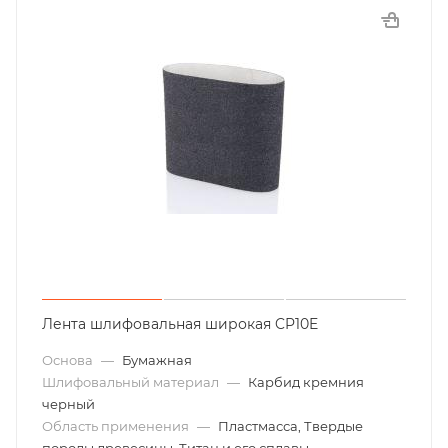
Лента шлифовальная широкая CP10E
Основа
—
Бумажная
Шлифовальный материал
—
Карбид кремния
черный
Область применения
—
Пластмасса, Твердые