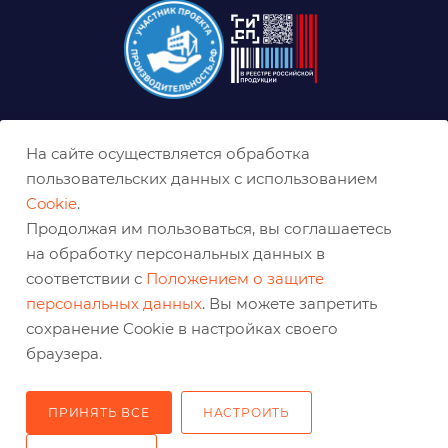
8 (800) 333-0-332
На сайте осуществляется обработка
ekb@belabraziv.ru
пользовательских данных с использованием
Cookie
.
Екатеринбург, Таганская ул., 60
Продолжая им пользоваться, вы соглашаетесь
на обработку персональных данных в
соответствии с
Положением о защите
персональных данных
. Вы можете запретить
сохранение Cookie в настройках своего
браузера.
ПРИНЯТЬ ВСЕ
НАСТРОИТЬ
2026 © Решения для эффективного шлифования и реза