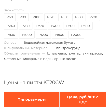
Зернистость:
P60
Р80
Р100
P120
P150
P180
P220
P240
P280
P320
P400
P500
P600
P800
P1000
P1200
P1500
P2000
Основа
—
Водостойкая латексная бумага
Шлифовальный материал
—
Электрокорунд
Область применения
—
Шпатлевка, грунты, лаки, краски,
металл, маникюрные и педикюрные пилки
Цены на листы KT20CW
Цена, руб./шт. с
Типоразмеры
НДС