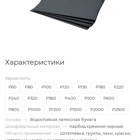
Характеристики
Зернистость:
P60
Р80
Р100
P120
P150
P180
P220
P240
P320
P360
P400
P500
P600
P800
P1000
P1200
P1500
P2000
P2500
Основа
—
Водостойкая латексная бумага
Шлифовальный материал
—
Карбид кремния черный
Область применения
—
Шпатлевка, грунты, лаки, краски,
металл, маникюрные и педикюрные пилки