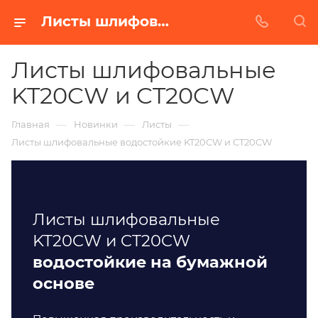
Листы шлифовальные водостойкие в Екатеринбурге. Купить недорого от Абразивного Завода.
Листы шлифовальные
KT20CW и CT20CW
—
—
—
Главная
Новинки
Листы
Листы шлифовальные водостойкие KT20CW и CT20CW
Листы шлифовальные
KT20CW и CT20CW
водостойкие на бумажной
основе