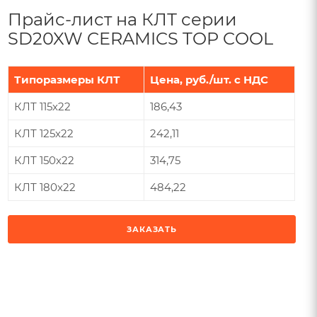
Прайс-лист на КЛТ серии
SD20XW CERAMICS TOP COOL
Типоразмеры КЛТ
Цена, руб./шт. с НДС
КЛТ 115х22
186,43
КЛТ 125х22
242,11
КЛТ 150х22
314,75
КЛТ 180х22
484,22
ЗАКАЗАТЬ