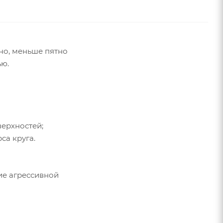
ьно, меньше пятно
ью.
верхностей;
са круга.
ие агрессивной