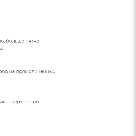
но, больше пятно
ью.
швов на прямолинейных
х поверхностей.