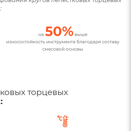
:
50%
на
выше
износостойкость инструмента благодаря составу
смесовой основы
тковых торцевых
: