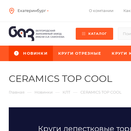
О компании
Как
Екатеринбург
КАТАЛОГ
НОВИНКИ
КРУГИ ОТРЕЗНЫЕ
КРУГИ 
CERAMICS TOP COOL
—
—
—
Главная
Новинки
КЛТ
CERAMICS TOP COOL
Круги лепестковые то