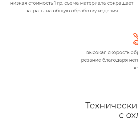
низкая стоимость 1 гр. съема материала сокращает
затраты на общую обработку изделия
высокая скорость об
резание благодаря н
з
Технически
c о