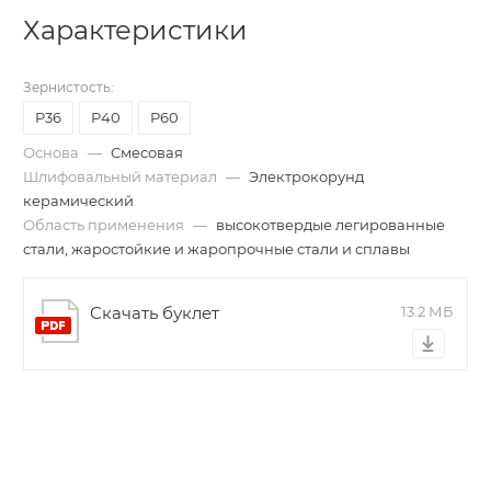
Характеристики
Зернистость:
P36
P40
P60
Основа
—
Смесовая
Шлифовальный материал
—
Электрокорунд
керамический
Область применения
—
высокотвердые легированные
стали, жаростойкие и жаропрочные стали и сплавы
Скачать буклет
13.2 МБ