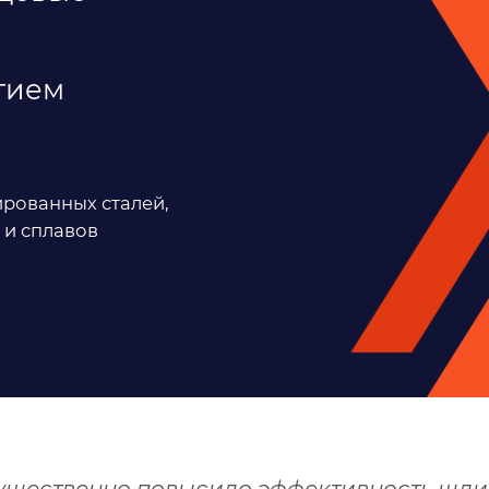
тием
ированных сталей,
 и сплавов
ущественно повысило эффективность шли