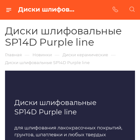
Диски шлифовальные SP14D Purple line с керамическим зерном купить от завода БАЗ в Екатеринбурге
Диски шлифовальные
SP14D Purple line
—
—
—
Главная
Новинки
Диски керамические
Диски шлифовальные SP14D Purple line
Диски шлифовальные
SP14D Purple line
для шлифования лакокрасочных покрытий,
грунтов, шпатлевки и любых твердых