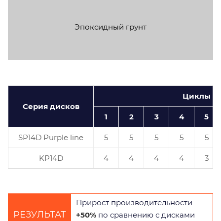
Эпоксидный грунт
Циклы и
Серия дисков
1
2
3
4
5
SP14D Purple line
5
5
5
5
5
KP14D
4
4
4
4
3
Прирост производительности
РЕЗУЛЬТАТ
+50%
по сравнению с дисками