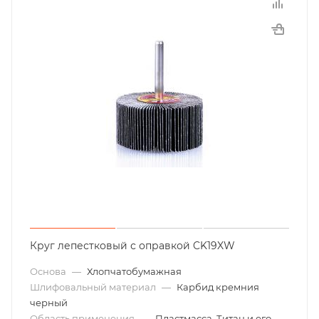
Круг лепестковый с оправкой CK19XW
Основа
—
Хлопчатобумажная
Шлифовальный материал
—
Карбид кремния
черный
Область применения
—
Пластмасса, Титан и его