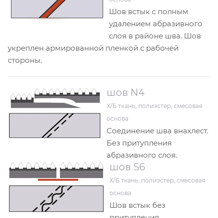
Шов встык с полным
удалением абразивного
слоя в районе шва. Шов
укреплен армированной пленкой с рабочей
стороны.
шов N4
Х/Б ткань, полиэстер, смесовая
основа
Соединение шва внахлест.
Без притупления
абразивного слоя.
шов S6
Х/Б ткань, полиэстер, смесовая
основа
Шов встык без
притупления