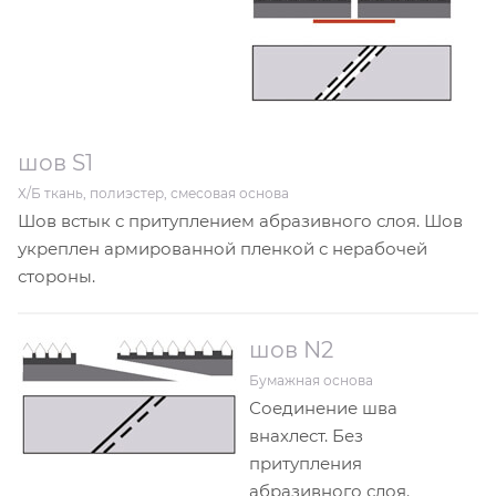
шов S1
Х/Б ткань, полиэстер, смесовая основа
Шов встык с притуплением абразивного слоя. Шов
укреплен армированной пленкой с нерабочей
стороны.
шов N2
Бумажная основа
Соединение шва
внахлест. Без
притупления
абразивного слоя.