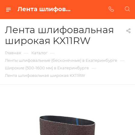
Лента шлифовальная широкая KX11RW в Екатеринбурге | Купить по недорогой цене от Абразивного Завода
Лента шлифовальная
широкая KX11RW
—
—
Главная
Каталог
—
Ленты шлифовальные (бесконечные) в Екатеринбурге
—
Широкие (500-1600 мм) в Екатеринбурге
Лента шлифовальная широкая KX11RW