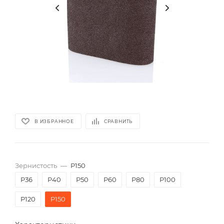
В ИЗБРАННОЕ
СРАВНИТЬ
Зернистость
—
P150
P36
P40
P50
P60
P80
P100
P120
P150