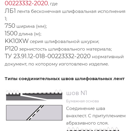
00223332-2020
, где
ЛБ1
лента бесконечная шлифовальная исполнения
1;
750
ширина (мм);
1500
длина (м);
KK10XW
серия шлифовальной шкурки;
Р120
зернистость шлифовального материала;
ТУ 23.91.12-018-00223332-2020
нормативный
документ, по которому изготовлено изделие.
Типы соединительных швов шлифовальных лент
шов N1
Бумажная основа
Соединение шва
внахлест. С притуплением
абразивного слоя.