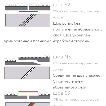
шов S2
Х/Б ткань, полиэстер, смесовая
основа
Шов встык без
притупления абразивного
слоя. Шов укреплен
армированной пленкой с нерабочей стороны.
шов N3
Х/Б ткань, полиэстер, смесовая
основа
Соединение шва внахлест.
С притуплением
абразивного слоя.
шов S3
Х/Б ткань, полиэстер, смесовая
основа