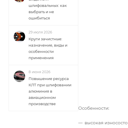
шлифовальных: как
выбрать и не
ошибиться
29 июля 2026
Круги зачистные:
назначение, виды и
особенности
применения
8 июня 2026
Повышение ресурса
КЛТ при шлифовании
алюминия в
авиационном
производстве
Особенности:
высокая износосто