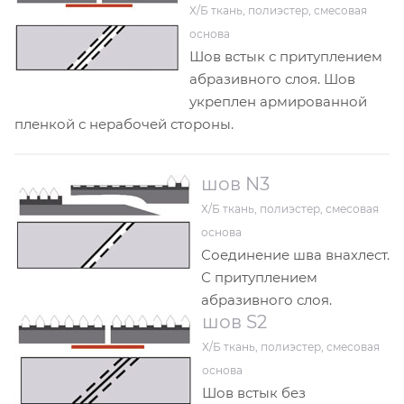
Х/Б ткань, полиэстер, смесовая
основа
Шов встык с притуплением
абразивного слоя. Шов
укреплен армированной
пленкой с нерабочей стороны.
шов N3
Х/Б ткань, полиэстер, смесовая
основа
Соединение шва внахлест.
С притуплением
абразивного слоя.
шов S2
Х/Б ткань, полиэстер, смесовая
основа
Шов встык без