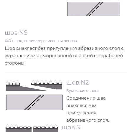
шов NS
Х/Б ткань, полиэстер, смесовая основа
Шов внахлест без притупления абразивного слоя с
укреплением армированной пленкой с нерабочей
стороны.
шов N2
Бумажная основа
Соединение шва
внахлест. Без
притупления
абразивного слоя.
шов S1