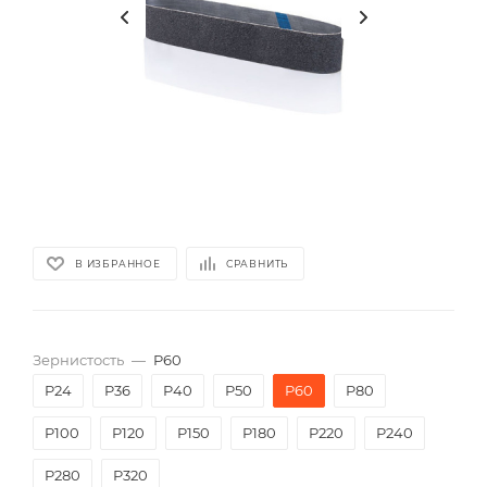
В ИЗБРАННОЕ
СРАВНИТЬ
Зернистость
—
P60
P24
P36
P40
P50
P60
P80
P100
P120
P150
P180
P220
P240
P280
P320