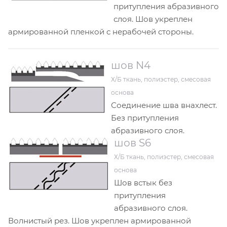
притупления абразивного
слоя. Шов укреплен
армированной пленкой с нерабочей стороны.
шов N4
Х/Б ткань, полиэстер, смесовая
основа
Соединение шва внахлест.
Без притупления
абразивного слоя.
шов S6
Х/Б ткань, полиэстер, смесовая
основа
Шов встык без
притупления
абразивного слоя.
Волнистый рез. Шов укреплен армированной