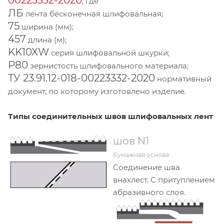
, где
ЛБ
лента бесконечная шлифовальная;
75
ширина (мм);
457
длина (м);
KK10XW
серия шлифовальной шкурки;
Р80
зернистость шлифовального материала;
ТУ 23.91.12-018-00223332-2020
нормативный
документ, по которому изготовлено изделие.
Типы соединительных швов шлифовальных лент
шов N1
Бумажная основа
Соединение шва
внахлест. С притуплением
абразивного слоя.