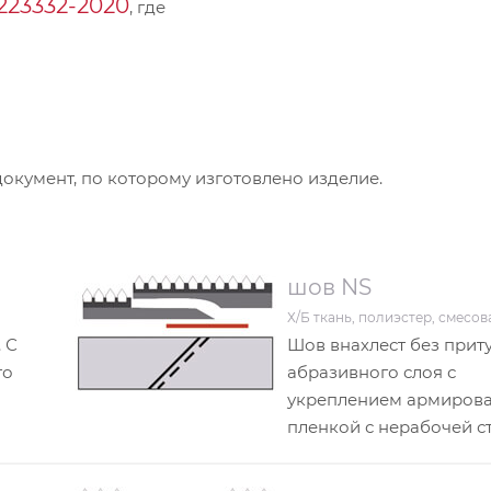
0223332-2020
, где
кумент, по которому изготовлено изделие.
шов NS
Х/Б ткань, полиэстер, смесов
 С
Шов внахлест без прит
го
абразивного слоя с
укреплением армиров
пленкой с нерабочей с