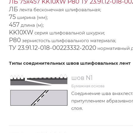
ЛБ 75х457 KK10XW Р80 ТУ 23.91.12-018-0
ЛБ
лента бесконечная шлифовальная;
75
ширина (мм);
457
длина (м);
KK10XW
серия шлифовальной шкурки;
Р80
зернистость шлифовального материала;
ТУ 23.91.12-018-00223332-2020
нормативный до
Типы соединительных швов шлифовальных лент
шов N1
Бумажная основа
Соединение шва внахлест.
притуплением абразивно
слоя.