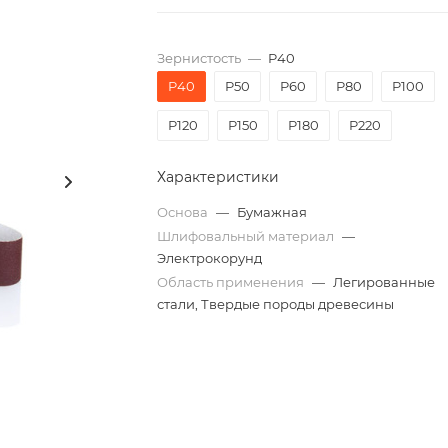
Зернистость
—
P40
P40
P50
P60
P80
P100
P120
P150
P180
P220
Характеристики
Основа
—
Бумажная
Шлифовальный материал
—
Электрокорунд
Область применения
—
Легированные
стали, Твердые породы древесины