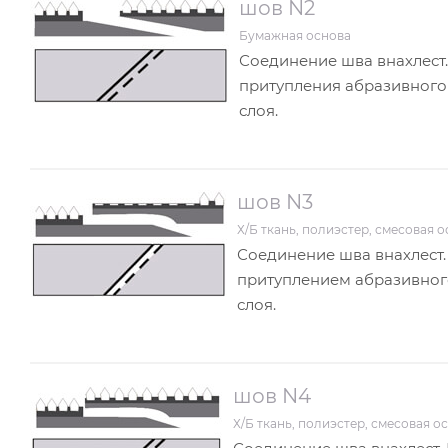
шов N2
Бумажная основа
Соединение шва внахлест.
притупления абразивного
слоя.
шов N3
Х/Б ткань, полиэстер, смесовая 
Соединение шва внахлест.
притуплением абразивног
слоя.
шов N4
Х/Б ткань, полиэстер, смесовая о