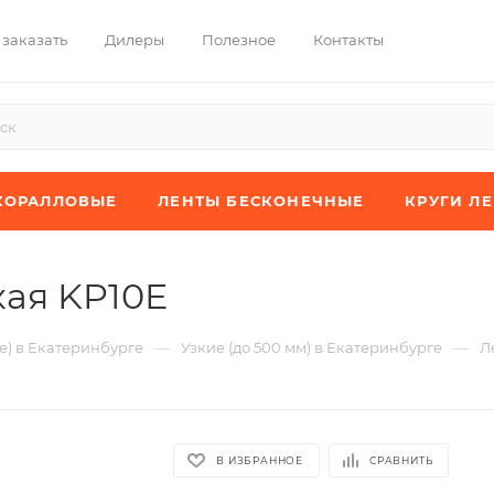
 заказать
Дилеры
Полезное
Контакты
КОРАЛЛОВЫЕ
ЛЕНТЫ БЕСКОНЕЧНЫЕ
КРУГИ Л
ая KP10E
—
—
) в Екатеринбурге
Узкие (до 500 мм) в Екатеринбурге
Л
В ИЗБРАННОЕ
СРАВНИТЬ