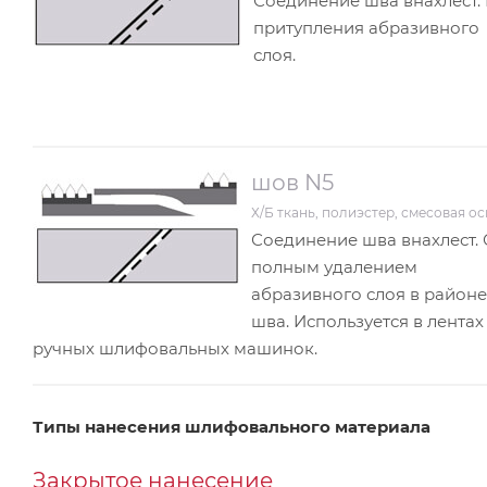
Соединение шва внахлест.
притупления абразивного
слоя.
шов N5
Х/Б ткань, полиэстер, смесовая о
Соединение шва внахлест. 
полным удалением
абразивного слоя в районе
шва. Используется в лентах
ручных шлифовальных машинок.
Типы нанесения шлифовального материала
Закрытое нанесение