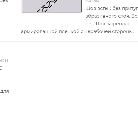
 Без
основа
Шов встык без приту
абразивного слоя. В
рез. Шов укреплен
армированной пленкой с нерабочей стороны.
снова
С
 для