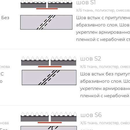
шов S1
Х/Б ткань, полиэстер, смесов
 Без
Шов встык с притупле
абразивного слоя. Шов
укреплен армированн
пленкой с нерабочей с
шов S2
основа
Х/Б ткань, полиэстер, смес
 С
Шов встык без приту
о
абразивного слоя. Ш
укреплен армирован
пленкой с нерабочей
шов S6
снова
Х/Б ткань, полиэстер, смес