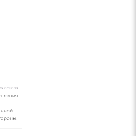
ая основа
упления
анной
тороны.