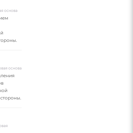
ая основа
нием
ой
тороны.
овая основа
пления
ов
ной
 стороны.
овая